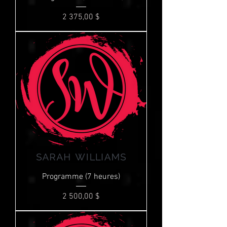
Prix
2 375,00 $
Programme (7 heures)
Prix
2 500,00 $