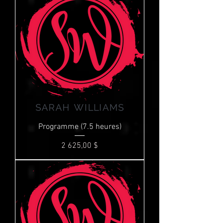
Programme (7.5 heures)
Prix
2 625,00 $