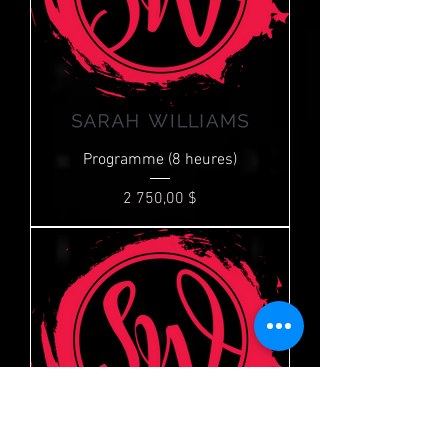
Programme (8 heures)
Prix
2 750,00 $