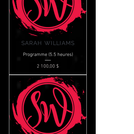
Programme (5.5 heures)
Prix
2 100,00 $