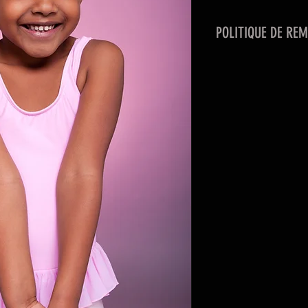
POLITIQUE DE RE
Un remboursement 
le cas où le client 
début de la session
aucun rembourseme