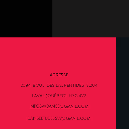
ADRESSE
2084, BOUL. DES LAURENTIDES, S.204
LAVAL (QUÉBEC) H7G 4V2
|
INFOSWDANSE
@GMAIL.COM
|
|
DANSEETUDESSW
@GMAIL.COM
|