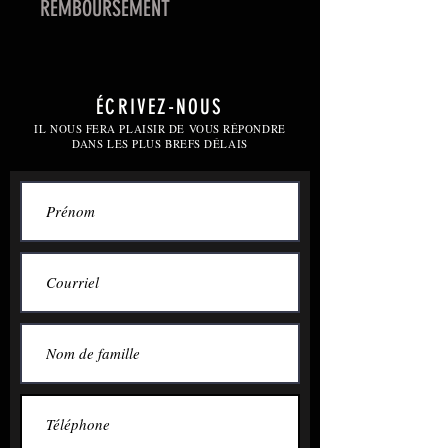
REMBOURSEMENT
Un remboursement sera accordé
seulement dans le cas où le client
annule son inscription avant le
ÉCRIVEZ-NOUS
début de la session. À partir du
IL NOUS FERA PLAISIR DE VOUS RÉPONDRE
DANS LES PLUS BREFS DÉLAIS
premier cours, aucun
remboursement ne sera accepté.