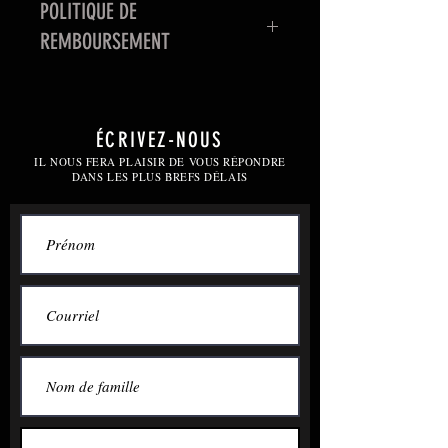
POLITIQUE DE
REMBOURSEMENT
Un remboursement sera accordé
seulement dans le cas où le client
annule son inscription avant le
ÉCRIVEZ-NOUS
début de la session. À partir du
IL NOUS FERA PLAISIR DE VOUS RÉPONDRE
DANS LES PLUS BREFS DÉLAIS
premier cours, aucun
remboursement ne sera accepté.