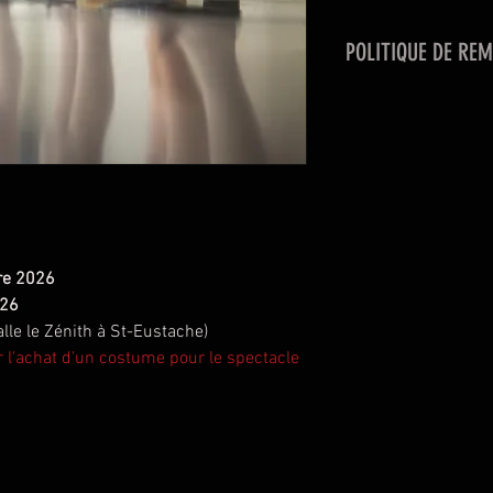
POLITIQUE DE RE
Un remboursement 
le cas où le client 
début de la session
aucun rembourseme
re 2026
026
le le Zénith à St-Eustache)
ur l'achat d'un costume pour le spectacle