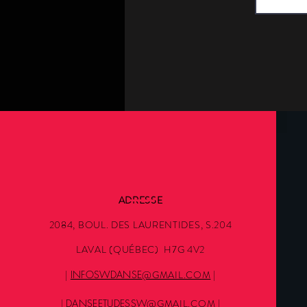
ADRESSE
2084, BOUL. DES LAURENTIDES, S.204
LAVAL (QUÉBEC) H7G 4V2
|
INFOSWDANSE
@GMAIL.COM
|
|
DANSEETUDESSW
@GMAIL.COM
|