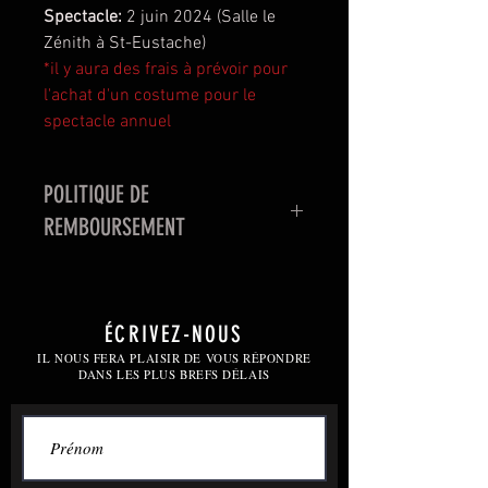
Spectacle:
2 juin 2024 (Salle le
Zénith à St-Eustache)
*il y aura des frais à prévoir pour
l'achat d'un costume pour le
spectacle annuel
POLITIQUE DE
REMBOURSEMENT
Un remboursement sera accordé
seulement dans le cas où le client
annule son inscription avant le
ÉCRIVEZ-NOUS
début de la session. À partir du
IL NOUS FERA PLAISIR DE VOUS RÉPONDRE
DANS LES PLUS BREFS DÉLAIS
premier cours, aucun
remboursement ne sera accepté.